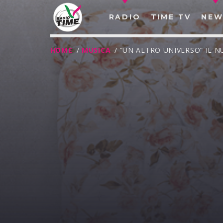
RADIO
TIME TV
NEW
HOME
/
MUSICA
/ “UN ALTRO UNIVERSO” IL 
O