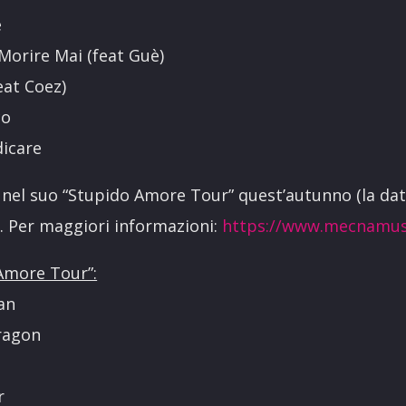
e
Morire Mai (feat Guè)
eat Coez)
co
icare
nel suo “Stupido Amore Tour” quest’autunno (la data
). Per maggiori informazioni:
https://www.mecnamus
 Amore Tour”:
an
ragon
r