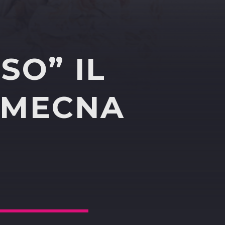
SO” IL
 MECNA