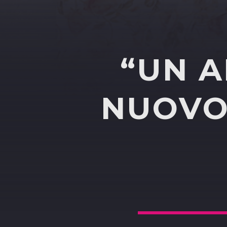
“UN A
NUOVO