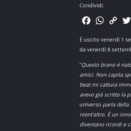
Condividi:
Facebook
WhatsApp
Copy
Link
È uscito venerdì 1 
da venerdì 8 settem
“
Questo brano è nat
amici. Non capita spe
beat mi cattura imme
avevo già scritto la
universo
parla della 
nient’altro. È un inn
diventano ricordi e ch