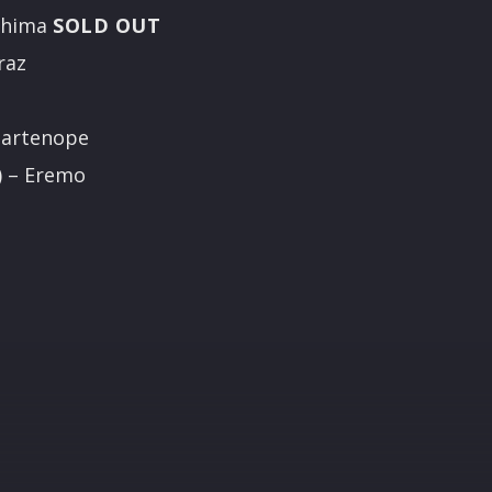
oshima
SOLD OUT
raz
partenope
) – Eremo
R