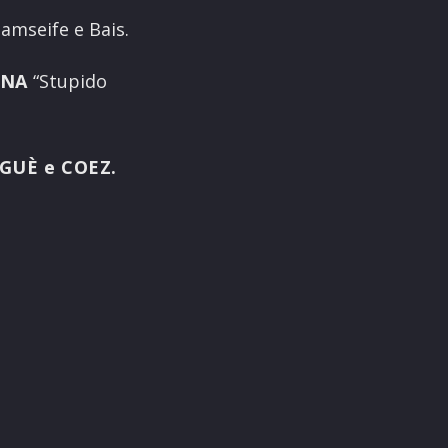
Iamseife e Bais.
NA
“Stupido
GUÈ e COEZ.