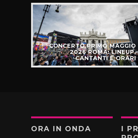
E: IL
CESSO
CONCERTO PRIMO MAGGIO
ALGO
2026 ROMA: LINEUP,
TÚ”
CANTANTI E ORARI
ORA IN ONDA
I P
PR