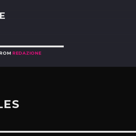
E
FROM
REDAZIONE
LES