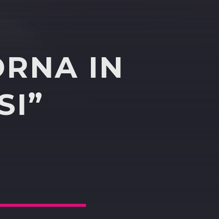
ORNA IN
SI”