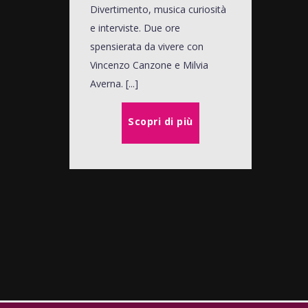
Divertimento, musica curiosità
e interviste. Due ore
spensierata da vivere con
Vincenzo Canzone e Milvia
Averna. [...]
Scopri di più