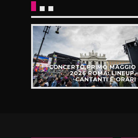
E: IL
CESSO
CONCERTO PRIMO MAGGIO
ALGO
2026 ROMA: LINEUP,
TÚ”
CANTANTI E ORARI