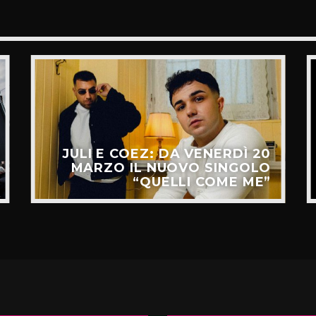
JULI E COEZ: DA VENERDÌ 20
MARZO IL NUOVO SINGOLO
“QUELLI COME ME”