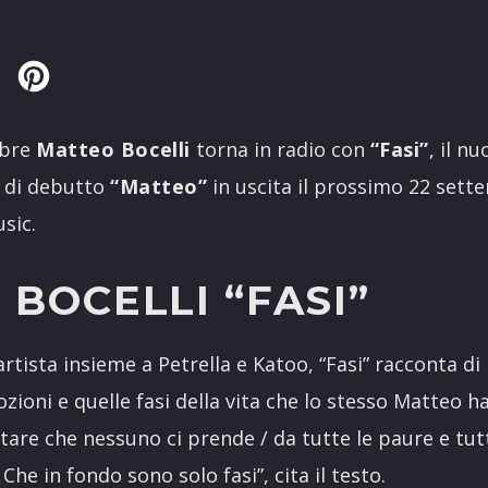
Twitter
Pinterest
mbre
Matteo Bocelli
torna in radio con
“Fasi”
, il n
 di debutto
“Matteo”
in uscita il prossimo 22 sett
sic.
BOCELLI “FASI”
artista insieme a Petrella e Katoo, “Fasi” racconta di
ioni e quelle fasi della vita che lo stesso Matteo h
tare che nessuno ci prende / da tutte le paure e tutt
 Che in fondo sono solo fasi”, cita il testo.