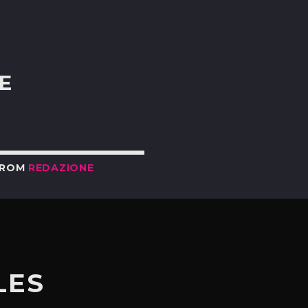
R
E
FROM
REDAZIONE
LES