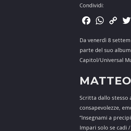
Condividi:
Facebook
WhatsApp
Copy
Link
Da venerdì 8 sette
parte del suo album
Capitol/Universal Mu
MATTEO 
Scritta dallo stesso 
consapevolezze, emoz
“Insegnami a precipi
Impari solo se cadi /