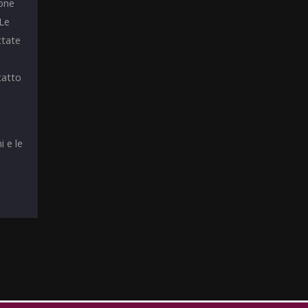
ione
 Le
ttate
tatto
i e le