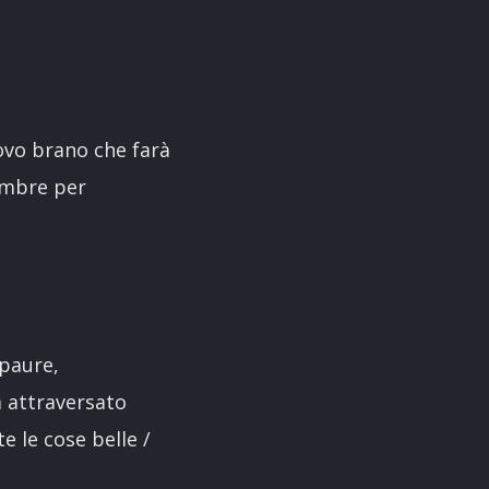
uovo brano che farà
embre per
 paure,
a attraversato
e le cose belle /