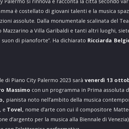
y Palermo si rinnova e racconta la città secondo var
mma è costellato di giovani talenti e la musica spa
uzioni assolute. Dalla monumentale scalinata del Te
 Mazzarino a Villa Garibaldi e tanti altri luoghi, siete
 suon di pianoforte”. Ha dichiarato
Ricciarda Belgi
le di Piano City Palermo 2023 sarà
venerdì 13 ottob
tro Massimo
con un programma in Prima assoluta 
go,
pianista noto nell’ambito della musica contempo
, e
Tovel,
nome d’arte con cui il compositore
Matte
one d’argento per la musica alla Biennale di Venezia)