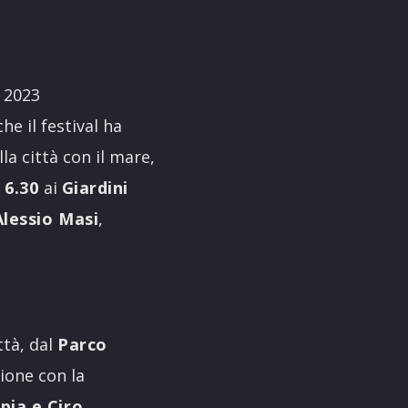
o 2023
che il festival ha
la città con il mare,
 6.30
ai
Giardini
Alessio Masi
,
ttà, dal
Parco
ione con la
pia e Ciro