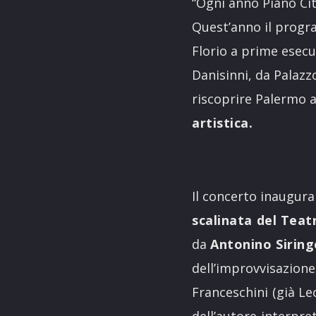
“Ogni anno Piano Cit
Quest’anno il progra
Florio a prime esec
Danisinni, da Palazzo
riscoprire Palermo a
artistica.
Il concerto inaugura
scalinata del Tea
da
Antonino Sirin
dell’improvvisazione
Franceschini
(già Le