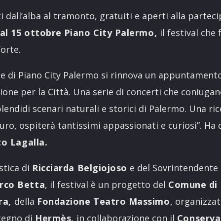
i dall’alba al tramonto, gratuiti e aperti alla parteci
 al 15 ottobre
Piano City Palermo,
il festival che
forte.
one di Piano City Palermo si rinnova un appuntament
ione per la Città. Una serie di concerti che coniugano
lendidi scenari naturali e storici di Palermo. Una ri
uro, ospiterà tantissimi appassionati e curiosi”. Ha 
o Lagalla.
stica di
Ricciarda Belgiojoso
e del Sovrintendente 
rco Betta
, il festival è un progetto del
Comune di 
ra,
della
Fondazione Teatro Massimo
, organizza
stegno di
Hermès,
in collaborazione con il
Conserva