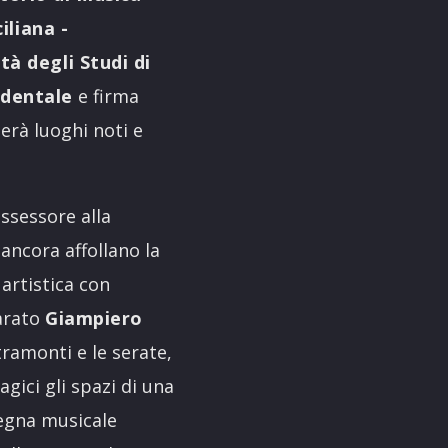
iliana -
tà degli Studi di
identale
e
firma
erà luoghi noti e
assessore alla
 ancora affollano la
artistica con
iarato
Giampiero
 tramonti e le serate,
gici gli spazi di una
segna musicale