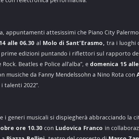
te con l’elettronica performativa.
lba, appuntamenti attesissimi che Piano City Palerm
14 alle 06.30
al
Molo di Sant’Erasmo,
tra i luoghi 
 prime edizioni puntando i riflettori sul rapporto del
Rock. Beatles e Police all’alba”, e
domenica 15 alle
n musiche da Fanny Mendelssohn a Nino Rota con
 talenti 2022”.
li e i generi musicali si dispiegherà abbracciando la ci
obre ore 10.30
con
Ludovica Franco
in collaboraz
a
Piazza Bellini,
teatro del concerto di
Marco Zap