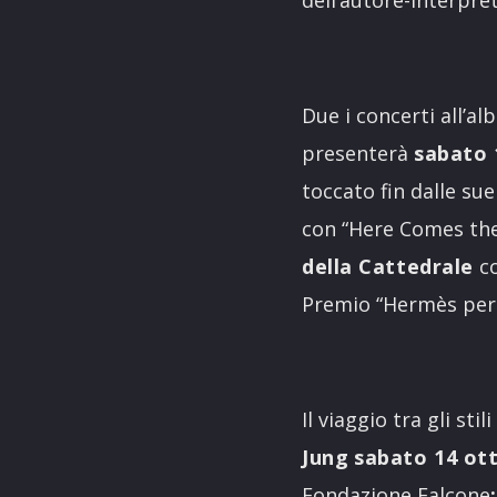
dell’autore-interpre
Due i concerti all’a
presenterà
sabato 
toccato fin dalle sue
con “Here Comes the 
della Cattedrale
co
Premio “Hermès per i
Il viaggio tra gli sti
Jung
sabato 14 ott
Fondazione Falcone
;