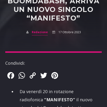
BOOMDABASH, ARRIVA
UN NUOVO SINGOLO
“MANIFESTO”
Redazione
17 Ottobre 2023
Condividi:
Facebook
WhatsApp
Copy
Twitter
Pinterest
Link
Da venerdì 20 in rotazione
radiofonica
“MANIFESTO”
il nuovo