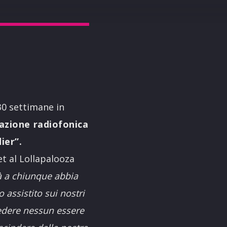
30 settimane in
tazione radiofonica
ier”.
t al Lollapalooza
à a chiunque abbia
 assistito sui nostri
vedere nessun essere