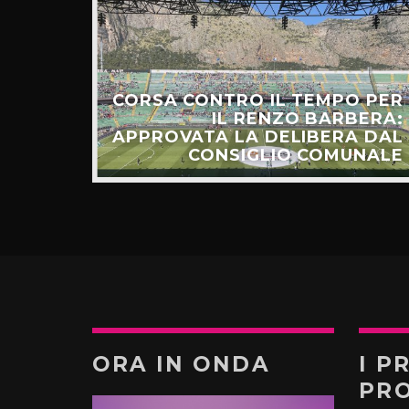
CORSA CONTRO IL TEMPO PER
HIAMO
IL RENZO BARBERA:
O LA
APPROVATA LA DELIBERA DAL
UNTI”
CONSIGLIO COMUNALE
ORA IN ONDA
I P
PR