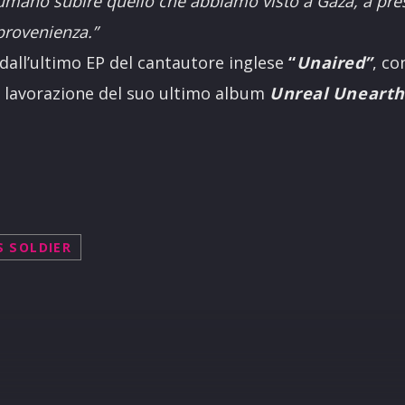
umano subire quello che abbiamo visto a Gaza, a pres
provenienza.”
o dall’ultimo EP del cantautore inglese
“
Unaired”
, co
a lavorazione del suo ultimo album
Unreal Unearth
 SOLDIER