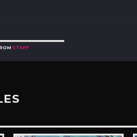
R
FROM
STAFF
LES