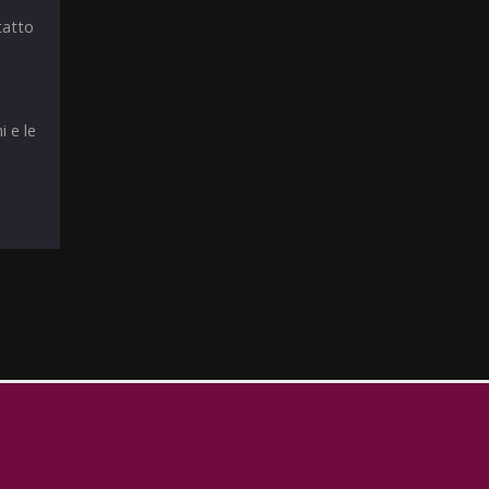
tatto
i e le