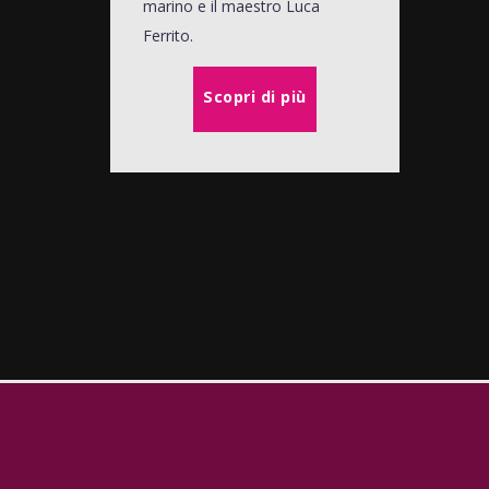
marino e il maestro Luca
Ferrito.
Scopri di più