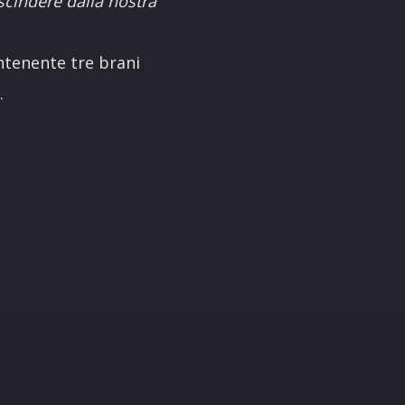
cindere dalla nostra
ntenente tre brani
.