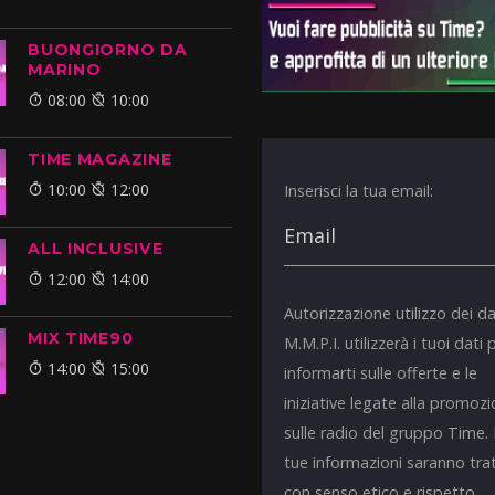
BUONGIORNO DA
MARINO
08:00
10:00
TIME MAGAZINE
10:00
12:00
Inserisci la tua email:
ALL INCLUSIVE
12:00
14:00
Autorizzazione utilizzo dei da
MIX TIME90
M.M.P.I. utilizzerà i tuoi dati 
14:00
15:00
informarti sulle offerte e le
iniziative legate alla promoz
sulle radio del gruppo Time.
tue informazioni saranno tra
con senso etico e rispetto.