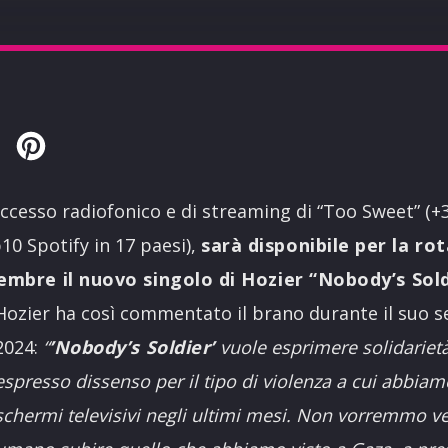
Twitter
Pinterest
uccesso radiofonico e di streaming di “Too Sweet” (+
0 Spotify in 17 paesi),
sarà disponibile per la ro
mbre il nuovo singolo di Hozier “Nobody’s Sold
Hozier ha così commentato il brano durante il suo se
2024:
“
’Nobody’s Soldier’
vuole esprimere solidariet
espresso dissenso per il tipo di violenza a cui abbiamo
schermi televisivi negli ultimi mesi. Non vorremmo 