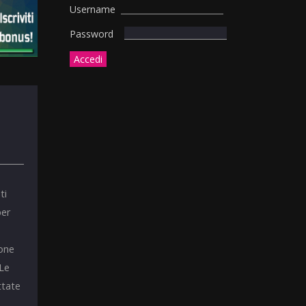
Username
Password
ti
per
ione
 Le
ttate