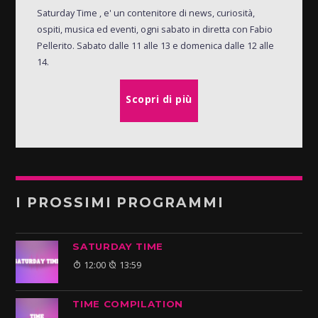
Saturday Time , e' un contenitore di news, curiosità,
ospiti, musica ed eventi, ogni sabato in diretta con Fabio
Pellerito. Sabato dalle 11 alle 13 e domenica dalle 12 alle
14.
Scopri di più
I PROSSIMI PROGRAMMI
SATURDAY TIME
12:00
13:59
TIME COMPILATION