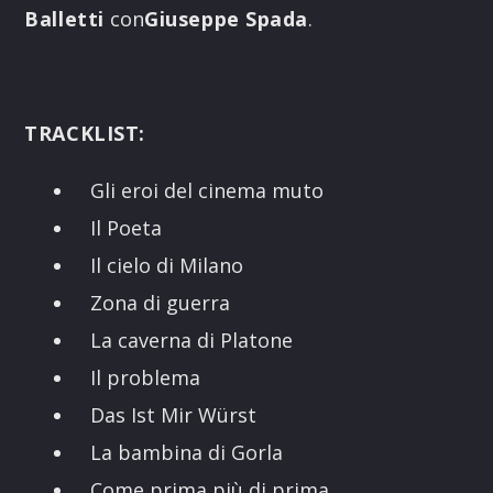
Balletti
con
Giuseppe Spada
.
TRACKLIST:
Gli eroi del cinema muto
Il Poeta
Il cielo di Milano
Zona di guerra
La caverna di Platone
Il problema
Das Ist Mir Würst
La bambina di Gorla
Come prima più di prima