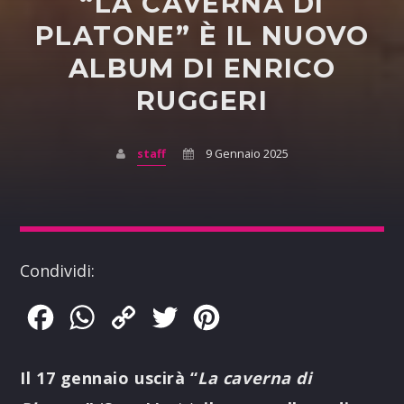
“LA CAVERNA DI
PLATONE” È IL NUOVO
ALBUM DI ENRICO
RUGGERI
staff
9 Gennaio 2025
Condividi:
Facebook
WhatsApp
Copy
Twitter
Pinterest
Link
Il 17 gennaio uscirà “
La caverna di