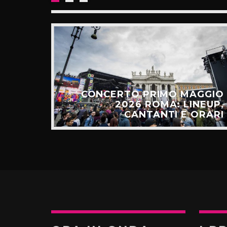
E: IL
CESSO
CONCERTO PRIMO MAGGIO
ALGO
2026 ROMA: LINEUP,
TÚ”
CANTANTI E ORARI