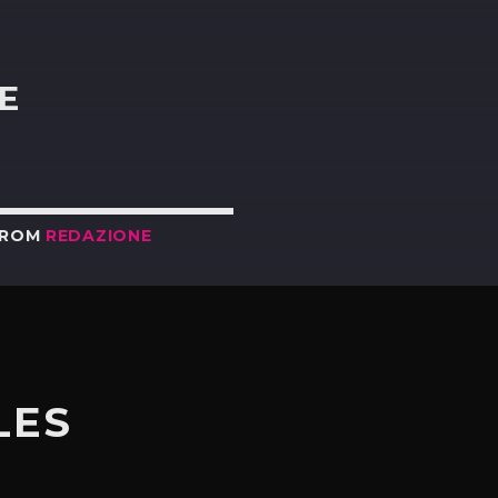
R
E
FROM
REDAZIONE
LES