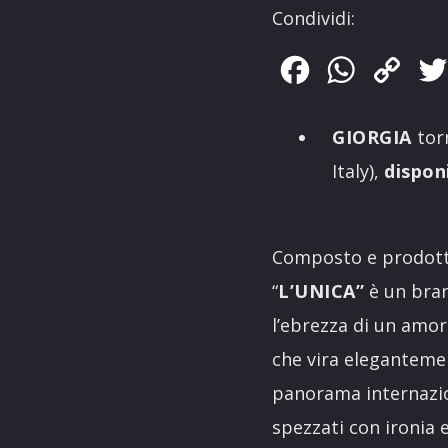
Condividi:
Facebook
WhatsApp
Copy
Link
GIORGIA
torn
Italy),
disponi
Composto e prodotto
“
L’UNICA”
è un bran
l’ebrezza di un amor
che vira elegantemen
panorama internazio
spezzati con ironia 