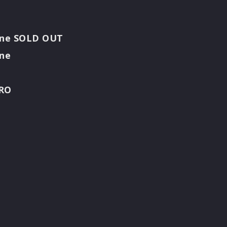
bone SOLD OUT
one
ERO