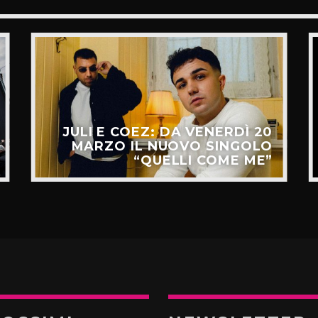
JULI E COEZ: DA VENERDÌ 20
MARZO IL NUOVO SINGOLO
“QUELLI COME ME”