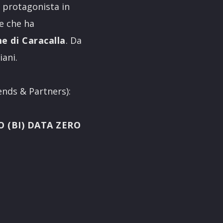
protagonista in
 e che ha
e di Caracalla
. Da
iani.
ends & Partners):
O (BI) DATA ZERO