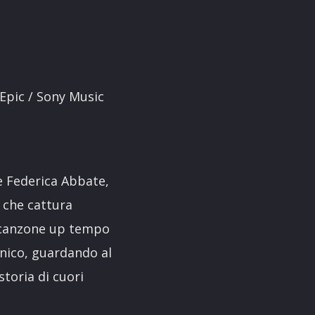
(Epic / Sony Music
e Federica Abbate,
 che cattura
na canzone up tempo
onico, guardando al
oria di cuori