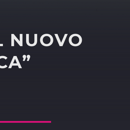
IL NUOVO
CA”