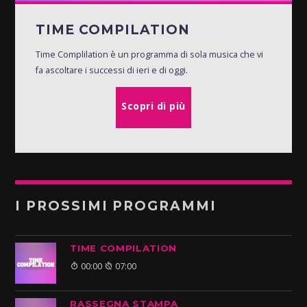
TIME COMPILATION
Time Complilation è un programma di sola musica che vi
fa ascoltare i successi di ieri e di oggi.
Scopri di più
I PROSSIMI PROGRAMMI
TIME COMPILATION
00:00
07:00
RASSEGNA STAMPA