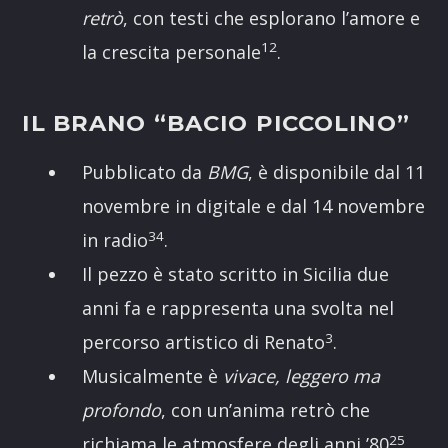
retrò
, con testi che esplorano l’amore e
1
2
la crescita personale
.
IL BRANO “BACIO PICCOLINO”
Pubblicato da
BMG
, è disponibile dal 11
novembre in digitale e dal 14 novembre
3
4
in radio
.
Il pezzo è stato scritto in Sicilia due
anni fa e rappresenta una svolta nel
3
percorso artistico di Renato
.
Musicalmente è
vivace, leggero ma
profondo
, con un’anima retrò che
2
5
richiama le atmosfere degli anni ’80
.