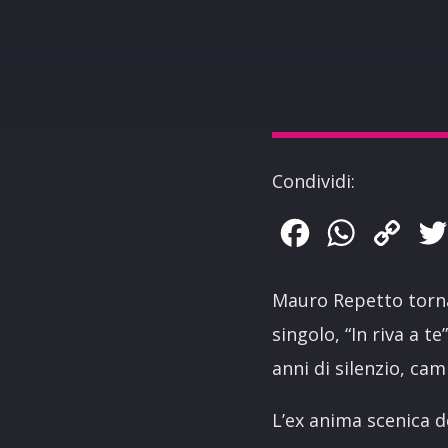
Condividi:
Facebook
WhatsApp
Copy
Link
Mauro Repetto torna
singolo, “In riva a t
anni di silenzio, ca
L’ex anima scenica d