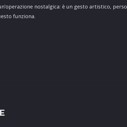
 un’operazione nostalgica: è un gesto artistico, perso
uesto funziona.
R
E