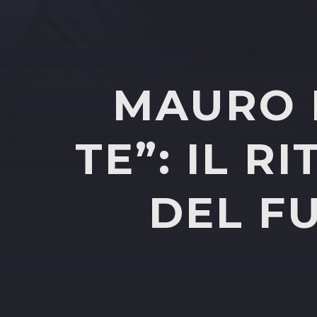
MAURO R
TE”: IL 
DEL F