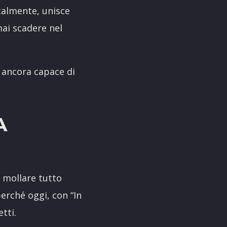
icalmente, unisce
mai scadere nel
 ancora capace di
A
i mollare tutto
perché oggi, con “In
tti.