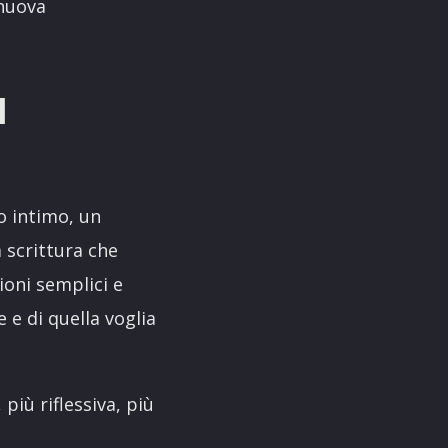
 nuova
I
o intimo, un
 scrittura che
oni semplici e
 e di quella voglia
più riflessiva, più