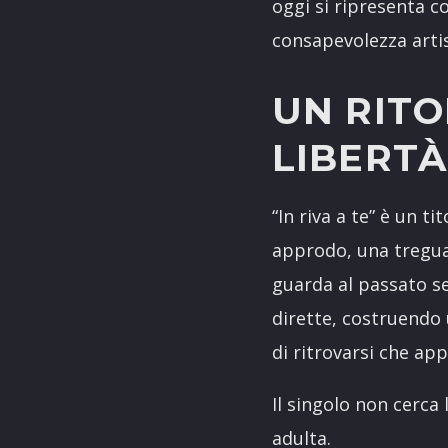
oggi si ripresenta 
consapevolezza artis
UN RIT
LIBERTÀ
“In riva a te” è un 
approdo, una tregua
guarda al passato s
dirette, costruendo 
di ritrovarsi che app
Il singolo non cerca 
adulta.