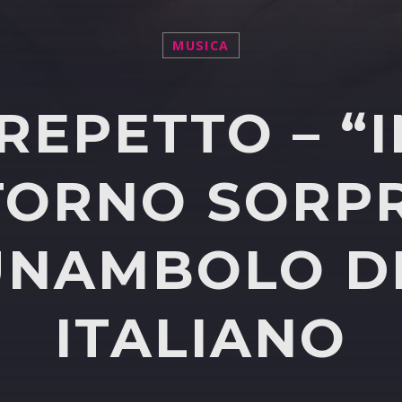
MUSICA
EPETTO – “I
RITORNO SOR
UNAMBOLO D
ITALIANO