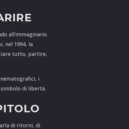
ARIRE
ndo all’immaginario
i, nel 1994, la
iare tutto, partire,
inematografici, i
 simbolo di libertà.
PITOLO
la di ritorni, di