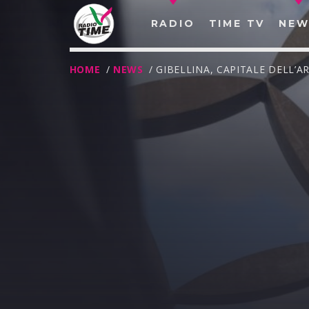
RADIO
TIME TV
NEW
HOME
/
NEWS
/ GIBELLINA, CAPITALE DELL’
O