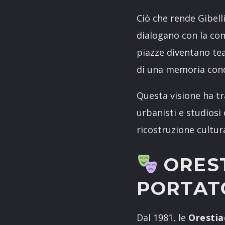
Ciò che rende Gibell
dialogano con la co
piazze diventano teat
di una memoria cond
Questa visione ha tr
urbanisti e studiosi
ricostruzione cultura
OREST
PORTATO
Dal 1981, le
Orestiad