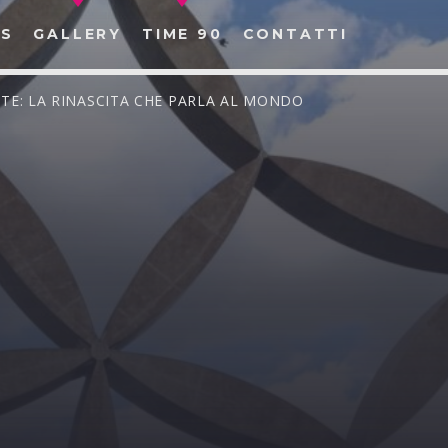
S
GALLERY
TIME 90
CONTATTI
ARTE: LA RINASCITA CHE PARLA AL MONDO
CERCA NEL SITO WEB: