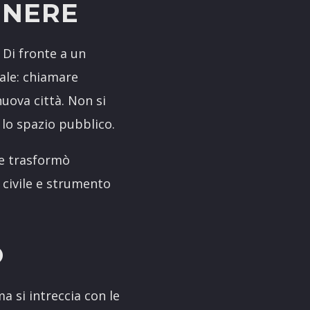
ENERE
 Di fronte a un
cale: chiamare
nuova città. Non si
 lo spazio pubblico.
he trasformò
 civile e strumento
O
a si intreccia con le