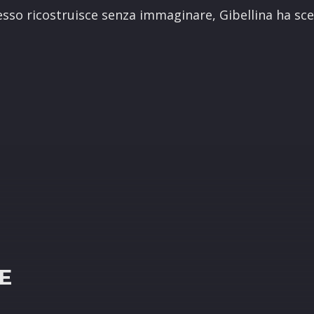
sso ricostruisce senza immaginare, Gibellina ha sc
R
E