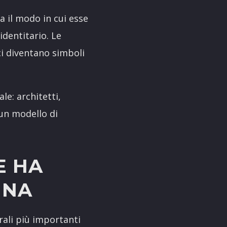
a il modo in cui esse
dentitario. Le
ici diventano simboli
le: architetti,
 un modello di
E HA
INA
rali più importanti