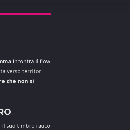
mma
incontra il flow
ta verso territori
re che non si
TRO
 il suo timbro rauco