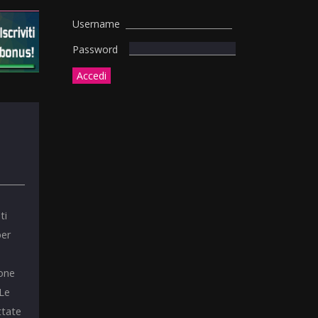
Username
Password
ti
per
ione
 Le
ttate