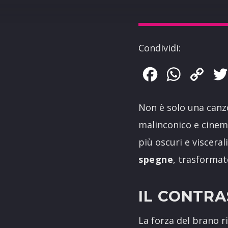
Condividi:
Facebook
WhatsApp
Copy
Link
Non è solo una canzo
malinconico e cinem
più oscuri e viscera
spegne
, trasformat
IL CONTRA
La forza del brano r