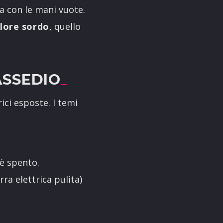
ova con le mani vuote.
lore sordo
, quello
ASSEDIO
rici esposte. I temi
 è spento.
a elettrica pulita)