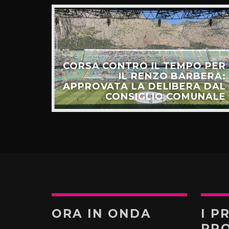
CORSA CONTRO IL TEMPO PER
HIAMO
IL RENZO BARBERA:
O LA
APPROVATA LA DELIBERA DAL
UNTI”
CONSIGLIO COMUNALE
ORA IN ONDA
I P
PR