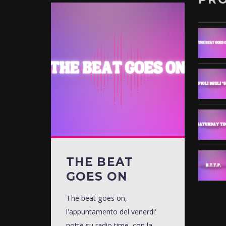
THE BEAT
GOES ON
The beat goes on,
l'appuntamento del venerdi'
notte su radio time, con la