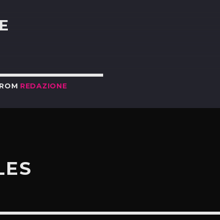
E
FROM
REDAZIONE
LES