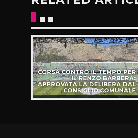
CORSA CONTRO IL TEMPO PER
HIAMO
IL RENZO BARBERA:
O LA
APPROVATA LA DELIBERA DAL
UNTI”
CONSIGLIO COMUNALE