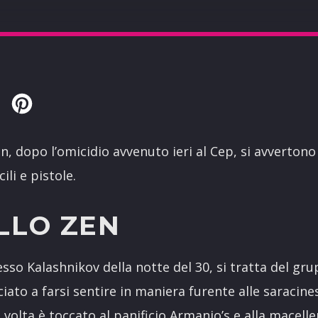
Twitter
Pinterest
n, dopo l’omicidio avvenuto ieri al Cep, si avvertono
ili e pistole.
LLO ZEN
tesso Kalashnikov della notte del 30, si tratta del gr
to a farsi sentire in maniera furente alle saracines
volta è toccato al panificio Armanio’s e alla maceller