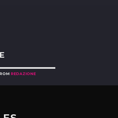
R
E
FROM
REDAZIONE
LES