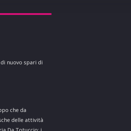
 di nuovo spari di
uppo che da
che delle attività
ia Da Totuccio; i