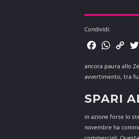
Condividi:
Facebook
WhatsApp
Copy
Link
ancora paura allo Ze
avvertimento, tra fuc
SPARI A
in azione forse lo s
novembre ha comincia
commerciali. Questa 