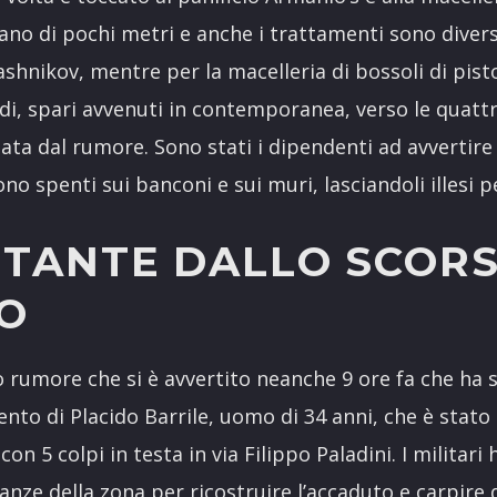
iano di pochi metri e anche i trattamenti sono diversi,
lashnikov, mentre per la macelleria di bossoli di pisto
di, spari avvenuti in contemporanea, verso le quattr
iata dal rumore. Sono stati i dipendenti ad avvertire 
ono spenti sui banconi e sui muri, lasciandoli illesi 
STANTE DALLO SCOR
IO
so rumore che si è avvertito neanche 9 ore fa che ha 
ento di Placido Barrile, uomo di 34 anni, che è stat
on 5 colpi in testa in via Filippo Paladini. I militari
ianze della zona per ricostruire l’accaduto e carpire