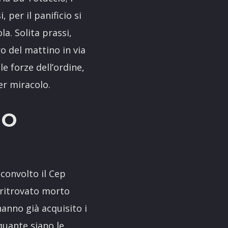
 per il panificio si
la. Solita prassi,
o del mattino in via
le forze dell’ordine,
per miracolo.
SO
sconvolto il Cep
o ritrovato morto
 hanno già acquisito i
 quante siano le