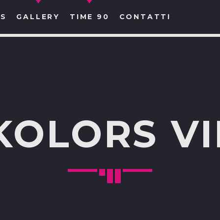
S
GALLERY
TIME 90
CONTATTI
CERCA NEL SITO WEB:
KOLORS V