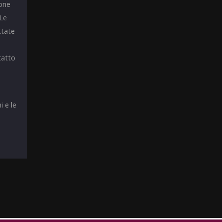
ione
 Le
ttate
tatto
i e le