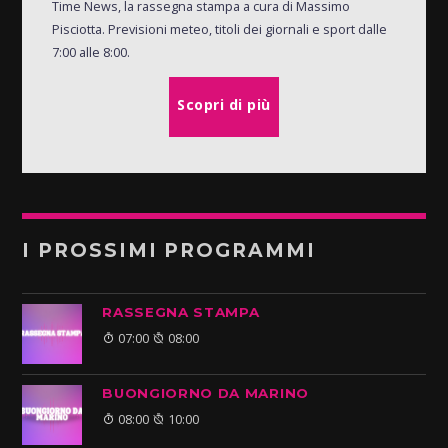
Time News, la rassegna stampa a cura di Massimo
Pisciotta. Previsioni meteo, titoli dei giornali e sport dalle
7:00 alle 8:00.
Scopri di più
I PROSSIMI PROGRAMMI
RASSEGNA STAMPA
07:00
08:00
BUONGIORNO DA MARINO
08:00
10:00