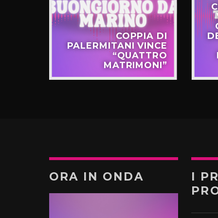
C
STERO
COPPIA DI
D
APPO
PALERMITANI VINCE
N VIA
“QUATTRO
TERNÒ
MATRIMONI”
ORA IN ONDA
I P
PR