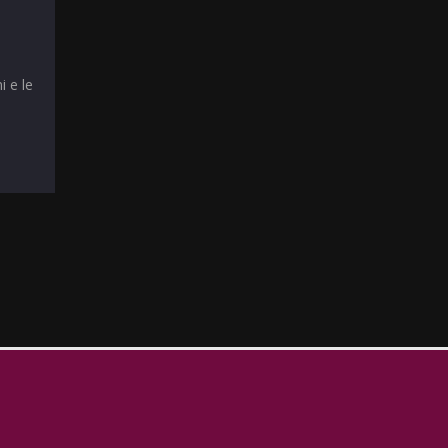
i e le