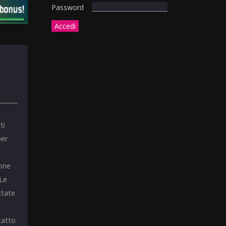
Password
ti
per
ione
 Le
ttate
tatto