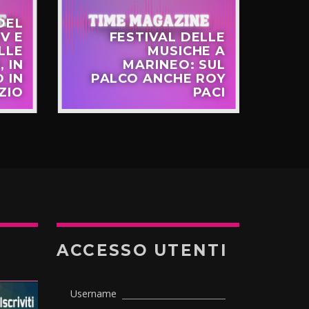
DEL
V E
FESTIVAL DELLE
LLE
MUSICHE A
FR
, IN
MARINEO: SUL
 IN
PALCO ANCHE ROY
EU
ZIO
PACI
ACCESSO UTENTI
Username