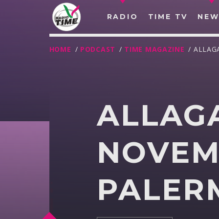
RADIO
TIME TV
NEW
HOME
/
PODCAST
/
TIME MAGAZINE
/ ALLA
ALLAG
NOVEM
PALER
O