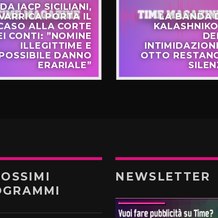
DA IACP SICILIANI,
VARRICA PORTA IL
LA BANDA 
CASO ALLA CORTE
KALASHNIKO
EI CONTI: ”NOMINE
DE
ILLEGITTIME E
INTIMIDAZIONI
POSSIBILE DANNO
OTTO RESTANO
ERARIALE”
SILEN
ROSSIMI
NEWSLETTER
OGRAMMI