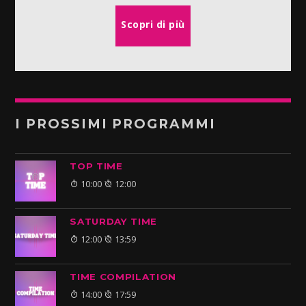
Scopri di più
I PROSSIMI PROGRAMMI
TOP TIME
10:00
12:00
SATURDAY TIME
12:00
13:59
TIME COMPILATION
14:00
17:59