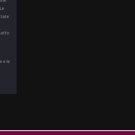
ione
 Le
ttate
tatto
i e le