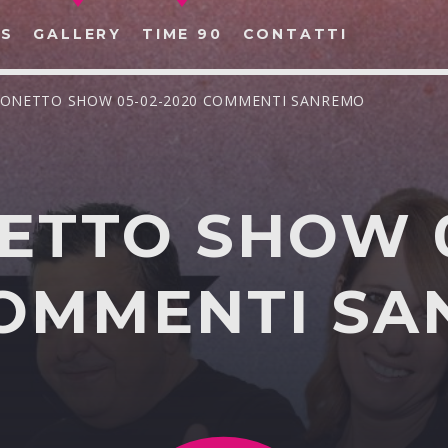
S
GALLERY
TIME 90
CONTATTI
PONETTO SHOW 05-02-2020 COMMENTI SANREMO
ETTO SHOW 0
CERCA NEL SITO WEB:
COMMENTI S