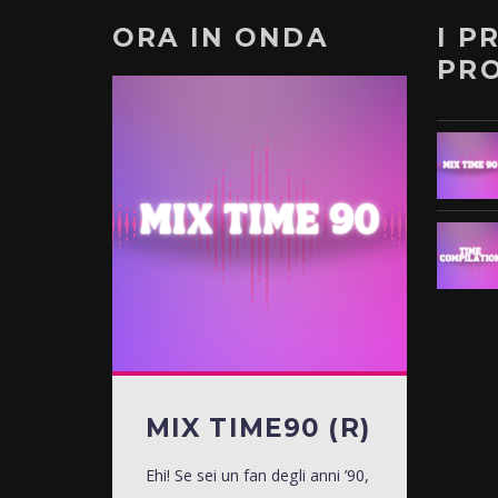
ORA IN ONDA
I P
PR
MIX TIME90 (R)
Ehi! Se sei un fan degli anni ’90,