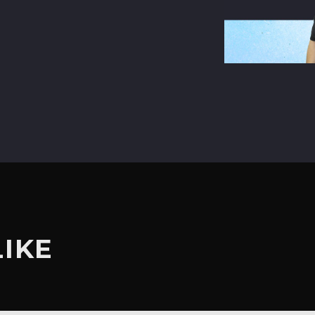
terest
LIKE