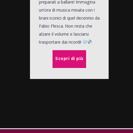
preparati a ballare! Immagina
un’ora di musica mixata con i
brani iconici di quel decennio da
Fabio Flesca. Non resta che
alzare il volume e lasciarsi
trasportare dai ricordi!
Scopri di più