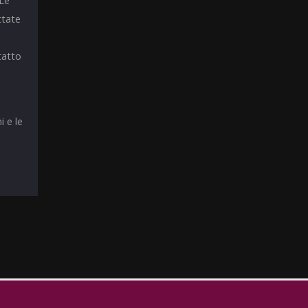
 Le
ttate
tatto
i e le