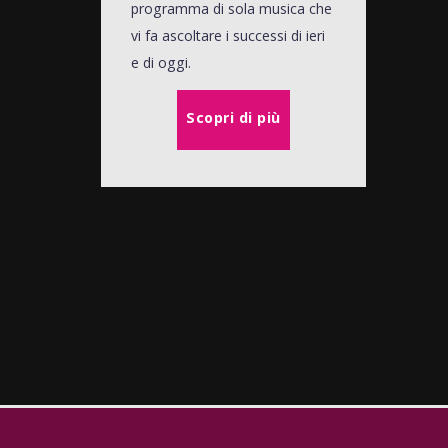
programma di sola musica che
vi fa ascoltare i successi di ieri
e di oggi.
Scopri di più