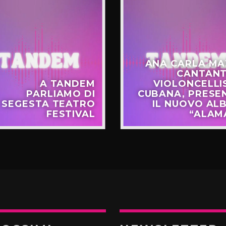
ANA CARLA MA
CANTANT
A TANDEM
VIOLONCELLI
PARLIAMO DI
CUBANA, PRESE
SEGESTA TEATRO
IL NUOVO AL
FESTIVAL
“ALAM