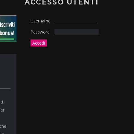
ACCESSO UTENTI
Username
Password
ti
per
ione