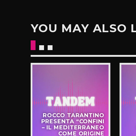
YOU MAY ALSO 
CKETS
ROCCO TARANTINO
NO IL
PRESENTA “CONFINI
UOVO
– IL MEDITERRANEO
GIRO”
COME ORIGINE