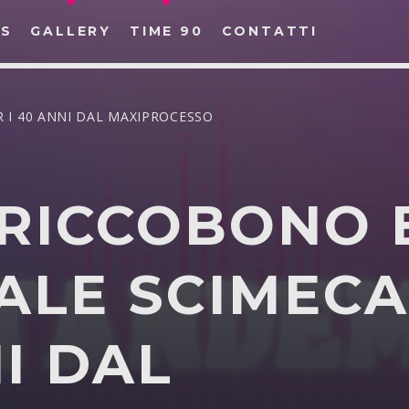
S
GALLERY
TIME 90
CONTATTI
 I 40 ANNI DAL MAXIPROCESSO
 RICCOBONO 
CERCA NEL SITO WEB:
LE SCIMECA 
I DAL