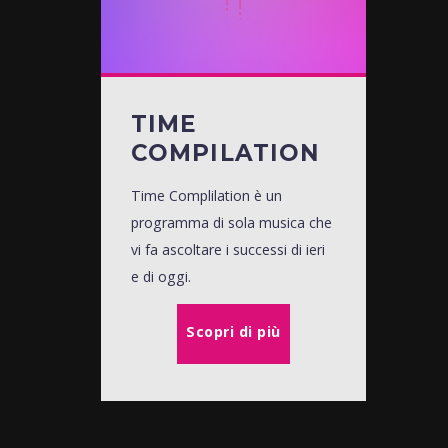
TIME
COMPILATION
Time Complilation è un
programma di sola musica che
vi fa ascoltare i successi di ieri
e di oggi.
Scopri di più