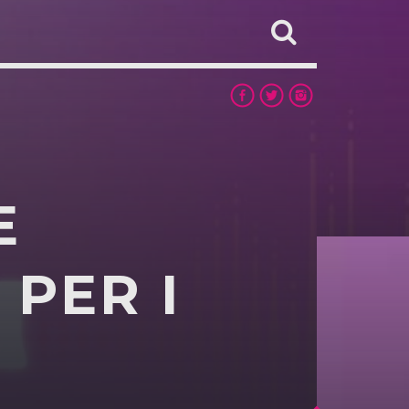
E
PER I