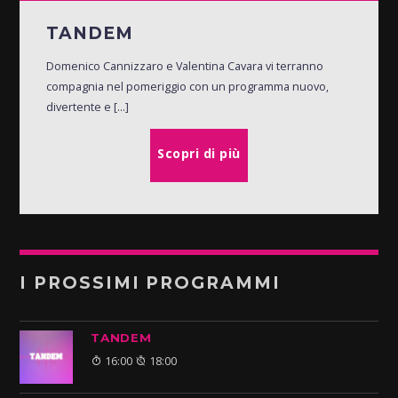
TANDEM
Domenico Cannizzaro e Valentina Cavara vi terranno
compagnia nel pomeriggio con un programma nuovo,
divertente e [...]
Scopri di più
I PROSSIMI PROGRAMMI
TANDEM
16:00
18:00