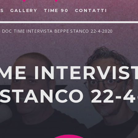
S
GALLERY
TIME 90
CONTATTI
/ DOC TIME INTERVISTA BEPPE STANCO 22-4-2020
ME INTERVIS
CERCA NEL SITO WEB:
STANCO 22-4