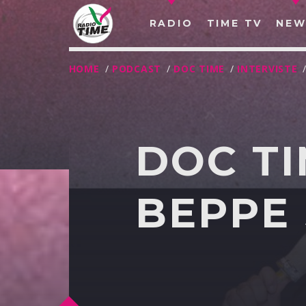
RADIO
TIME TV
NEW
HOME
/
PODCAST
/
DOC TIME
/
INTERVISTE
DOC TI
BEPPE 
O