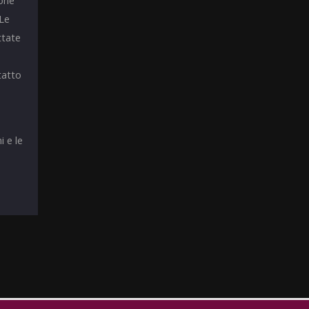
ione
 Le
ttate
tatto
i e le