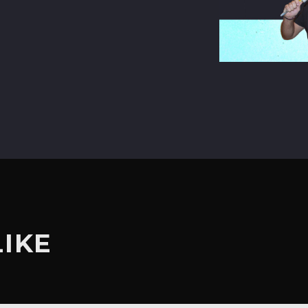
terest
LIKE