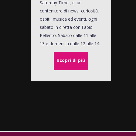
Saturday Time , e' un
contenitore di news, curiosità,
ospiti, musica ed eventi, ogni
sabato in diretta con Fabio
Pellerito. Sabato dalle 11 alle
13 e domenica dalle 12 alle 14.
Scopri di più