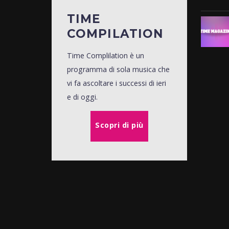
TIME
COMPILATION
Time Complilation è un
programma di sola musica che
vi fa ascoltare i successi di ieri
e di oggi.
Scopri di più