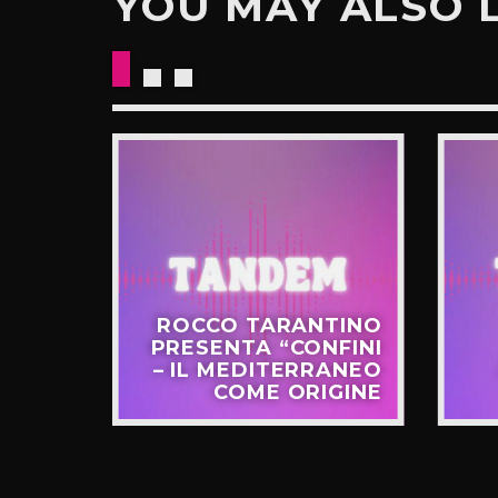
YOU MAY ALSO 
CKETS
ROCCO TARANTINO
NO IL
PRESENTA “CONFINI
UOVO
– IL MEDITERRANEO
GIRO”
COME ORIGINE