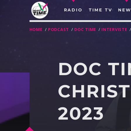
RADIO
TIME TV
NEW
HOME
/
PODCAST
/
DOC TIME
/
INTERVISTE
DOC TI
CHRIST
2023
O