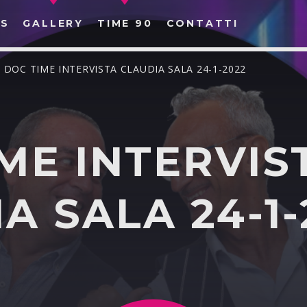
S
GALLERY
TIME 90
CONTATTI
/ DOC TIME INTERVISTA CLAUDIA SALA 24-1-2022
ME INTERVIS
CERCA NEL SITO WEB:
A SALA 24-1-