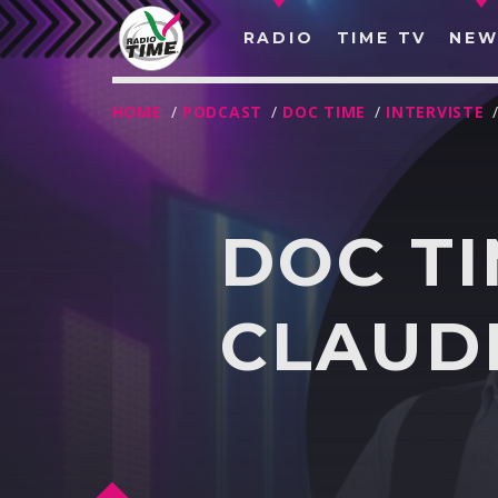
RADIO
TIME TV
NEW
HOME
/
PODCAST
/
DOC TIME
/
INTERVISTE
DOC TI
CLAUDI
O