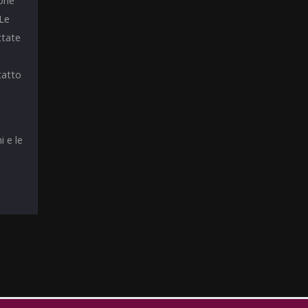
ione
 Le
ttate
tatto
i e le