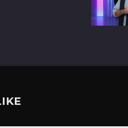
terest
LIKE