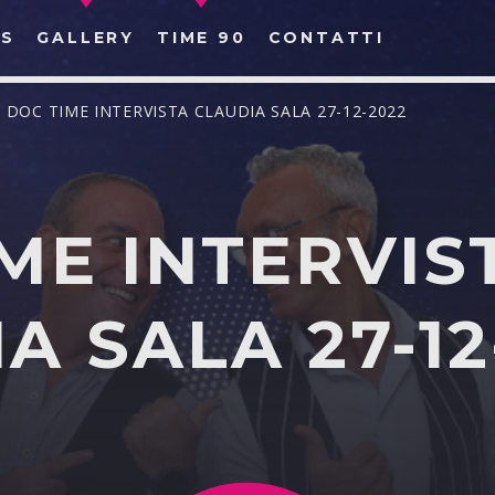
S
GALLERY
TIME 90
CONTATTI
/ DOC TIME INTERVISTA CLAUDIA SALA 27-12-2022
ME INTERVIS
CERCA NEL SITO WEB:
A SALA 27-12