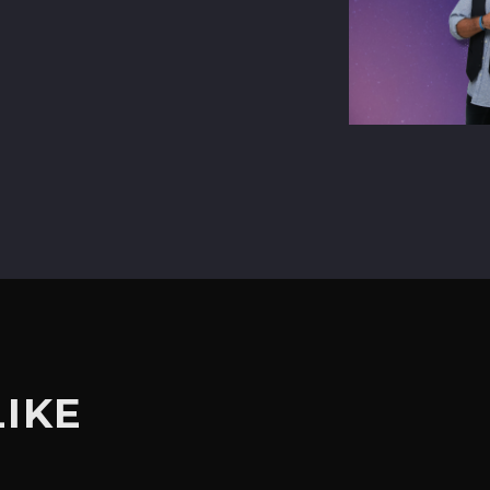
terest
LIKE