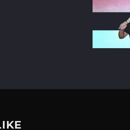
terest
LIKE