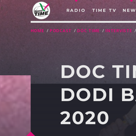
RADIO
TIME TV
NEW
HOME
/
PODCAST
/
DOC TIME
/
INTERVISTE
DOC TI
DODI B
2020
O