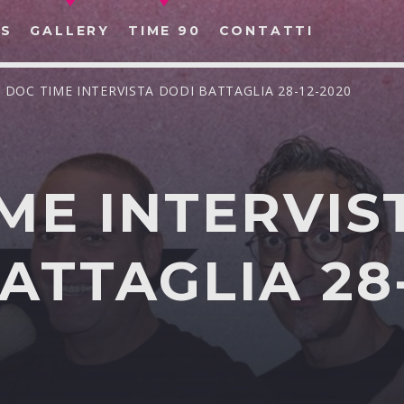
S
GALLERY
TIME 90
CONTATTI
/ DOC TIME INTERVISTA DODI BATTAGLIA 28-12-2020
ME INTERVIS
CERCA NEL SITO WEB:
ATTAGLIA 28-