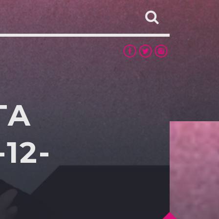
TA
12-