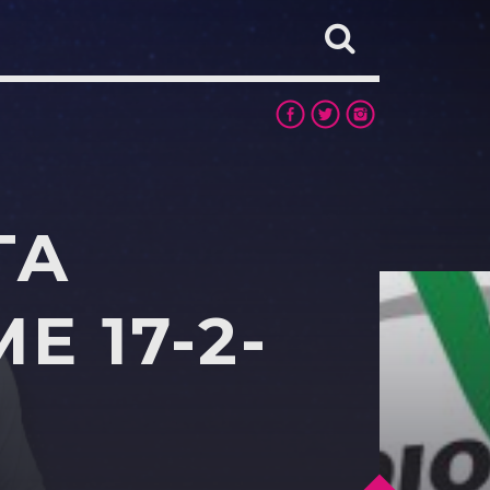
TA
 17-2-