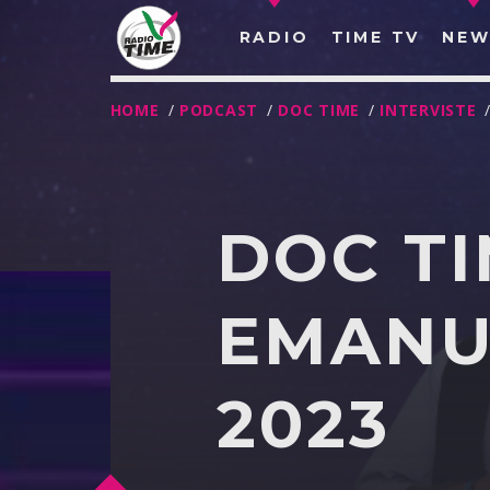
RADIO
TIME TV
NEW
HOME
/
PODCAST
/
DOC TIME
/
INTERVISTE
DOC TI
EMANUE
2023
O