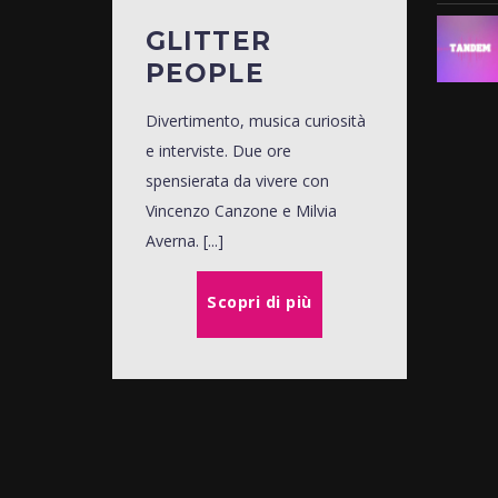
GLITTER
PEOPLE
Divertimento, musica curiosità
e interviste. Due ore
spensierata da vivere con
Vincenzo Canzone e Milvia
Averna. [...]
Scopri di più