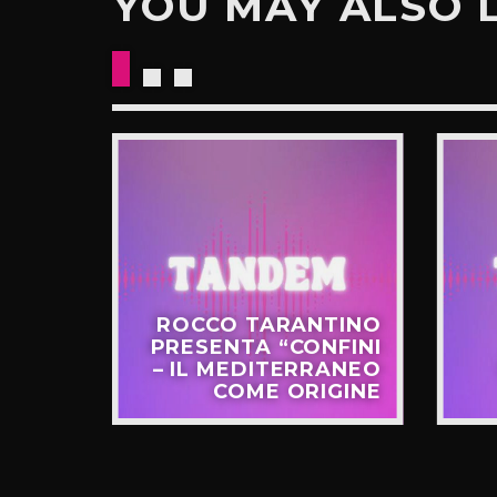
YOU MAY ALSO 
CKETS
ROCCO TARANTINO
NO IL
PRESENTA “CONFINI
UOVO
– IL MEDITERRANEO
GIRO”
COME ORIGINE