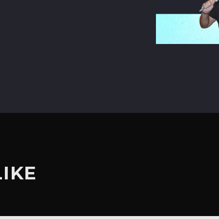
terest
LIKE