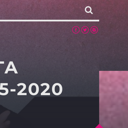
TA
5-2020