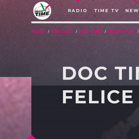
RADIO
TIME TV
NEW
HOME
/
PODCAST
/
DOC TIME
/
INTERVISTE
DOC TI
FELICE
O