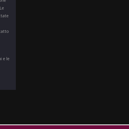
ione
 Le
ttate
tatto
i e le