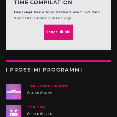
TIME COMPILATION
Time Complilation è un programma di sola musica che vi
fa ascoltare i successi di ieri e di oggi.
Scopri di più
I PROSSIMI PROGRAMMI
TIME COMPILATION
02:00
07:59
TOP TIME
10:00
12:00