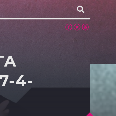
TA
7-4-