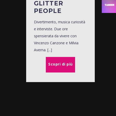
GLITTER
PEOPLE
Divertimento, musica curiosità
e interviste. Due ore
spensierata da vivere con
Vincenzo Canzone e Milvia
Averna. [...]
Scopri di più