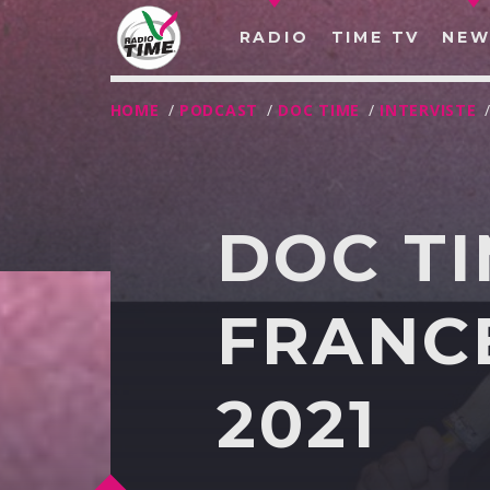
RADIO
TIME TV
NEW
HOME
/
PODCAST
/
DOC TIME
/
INTERVISTE
DOC TI
FRANCE
2021
O