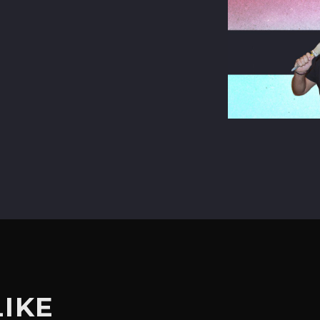
terest
LIKE