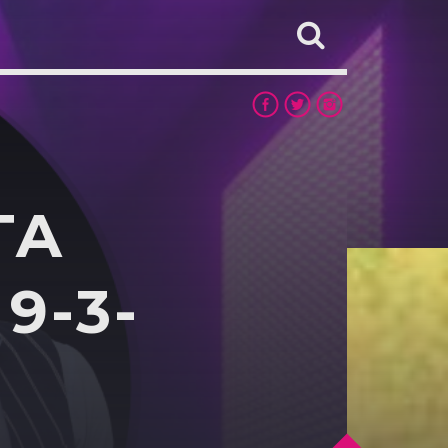
TA
9-3-