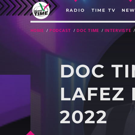
RADIO
TIME TV
NEW
HOME
/
PODCAST
/
DOC TIME
/
INTERVISTE
DOC TI
LAFEZ 
2022
O