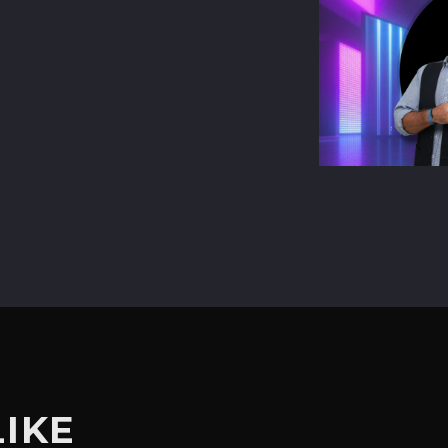
terest
LIKE