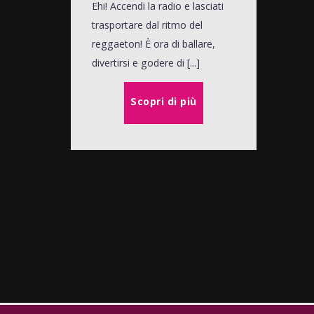
Ehi! Accendi la radio e lasciati
trasportare dal ritmo del
reggaeton! È ora di ballare,
divertirsi e godere di [...]
Scopri di più