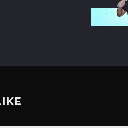
terest
LIKE