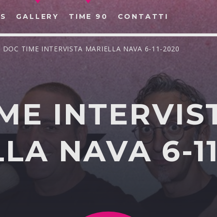
S
GALLERY
TIME 90
CONTATTI
/ DOC TIME INTERVISTA MARIELLA NAVA 6-11-2020
ME INTERVIS
CERCA NEL SITO WEB:
LA NAVA 6-11