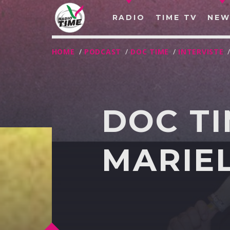
RADIO
TIME TV
NEW
HOME
/
PODCAST
/
DOC TIME
/
INTERVISTE
DOC TI
MARIEL
O