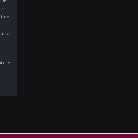
ione
 Le
ttate
tatto
i e le