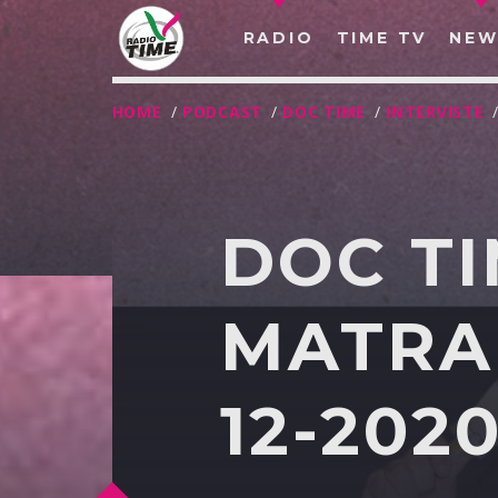
RADIO
TIME TV
NEW
HOME
/
PODCAST
/
DOC TIME
/
INTERVISTE
DOC TI
MATRAN
12-202
O