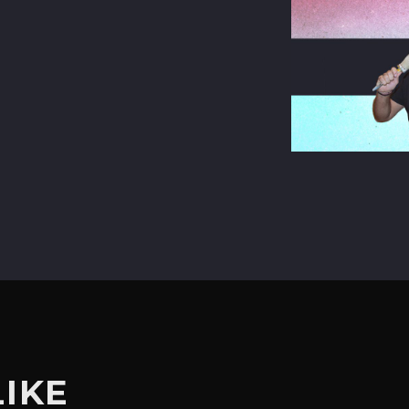
terest
LIKE