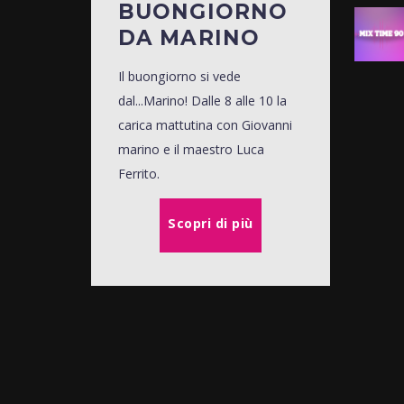
BUONGIORNO
DA MARINO
Il buongiorno si vede
dal...Marino! Dalle 8 alle 10 la
carica mattutina con Giovanni
marino e il maestro Luca
Ferrito.
Scopri di più