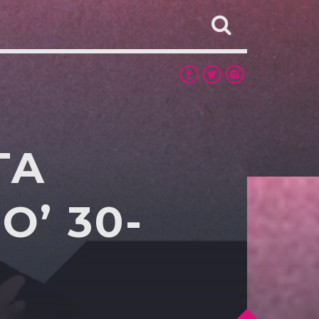
TA
’ 30-