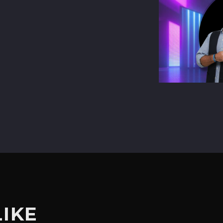
terest
LIKE