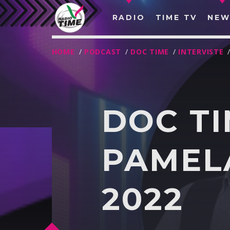
RADIO
TIME TV
NEW
HOME
/
PODCAST
/
DOC TIME
/
INTERVISTE
DOC TI
PAMELA
2022
O