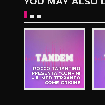
YOU MAY ALSO 
CKETS
ROCCO TARANTINO
NO IL
PRESENTA “CONFINI
UOVO
– IL MEDITERRANEO
GIRO”
COME ORIGINE