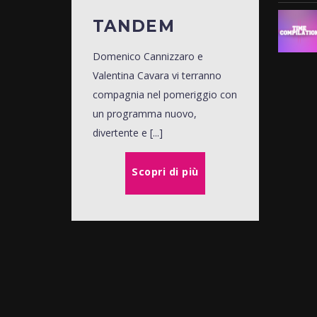
TANDEM
Domenico Cannizzaro e
Valentina Cavara vi terranno
compagnia nel pomeriggio con
un programma nuovo,
divertente e [...]
Scopri di più