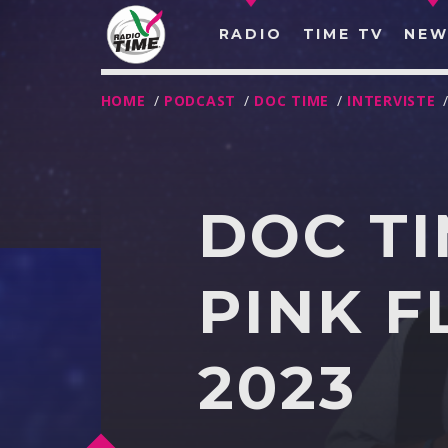
RADIO
TIME TV
NEW
HOME
/
PODCAST
/
DOC TIME
/
INTERVISTE
DOC TI
PINK F
2023
O