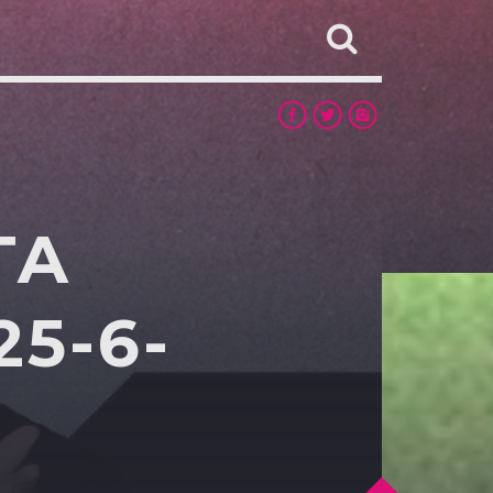
TA
25-6-