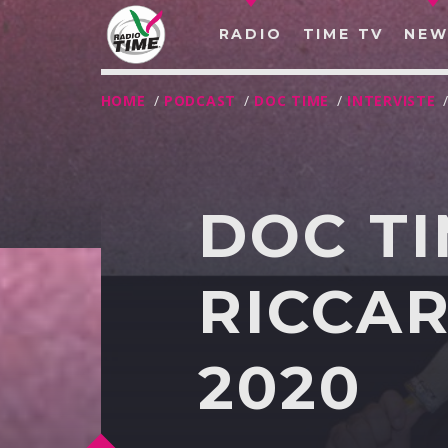
RADIO
TIME TV
NEW
HOME
/
PODCAST
/
DOC TIME
/
INTERVISTE
DOC TI
RICCAR
2020
O