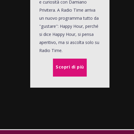
e curiosità con Damiano
Privitera. A Radio Time arriva
un nuovo programma tutto da
''gustare'': Happy Hour, perché
si dice Happy Hour, si pensa
aperitivo, ma si ascolta solo su
Radio Time.
Scopri di più