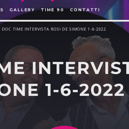
S
GALLERY
TIME 90
CONTATTI
/ DOC TIME INTERVISTA ROSI DE SIMONE 1-6-2022
ME INTERVIS
CERCA NEL SITO WEB:
ONE 1-6-2022