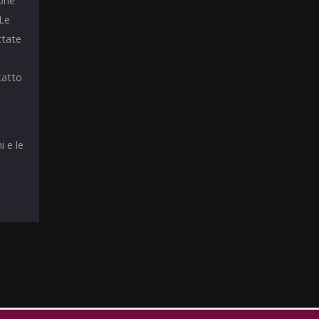
ione
 Le
ttate
tatto
i e le