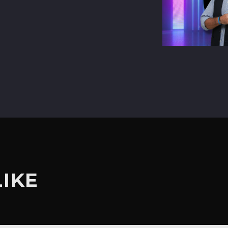
terest
LIKE