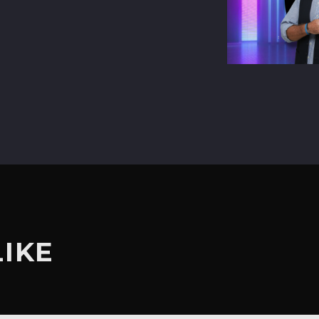
terest
LIKE