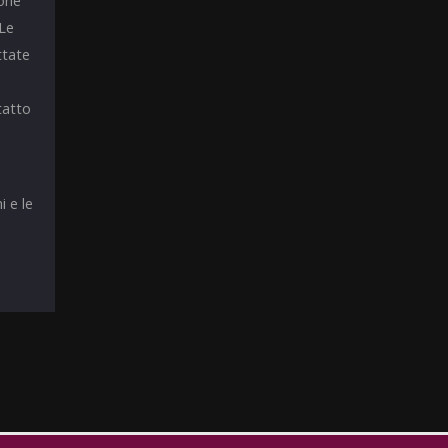
ione
 Le
ttate
tatto
i e le