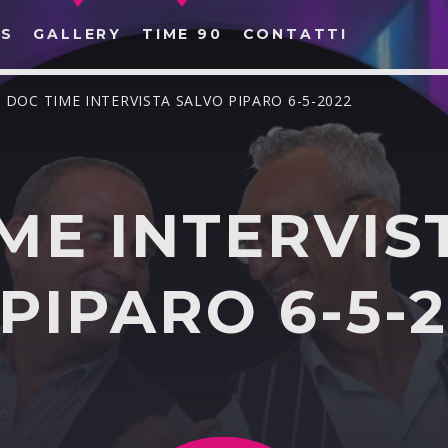
S
GALLERY
TIME 90
CONTATTI
/ DOC TIME INTERVISTA SALVO PIPARO 6-5-2022
ME INTERVIS
CERCA NEL SITO WEB:
PIPARO 6-5-