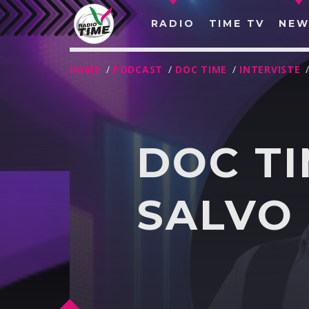
RADIO
TIME TV
NEW
HOME
/
PODCAST
/
DOC TIME
/
INTERVISTE
DOC TI
SALVO 
O