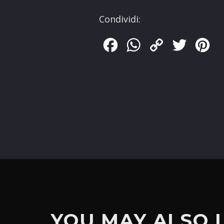
Condividi:
Facebook
WhatsApp
Copy
Twitter
Pin
Link
YOU MAY ALSO 