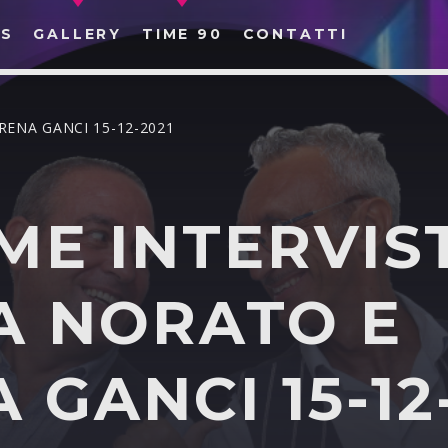
S
GALLERY
TIME 90
CONTATTI
RENA GANCI 15-12-2021
ME INTERVIS
CERCA NEL SITO WEB:
A NORATO E
 GANCI 15-12