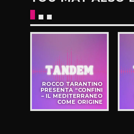
CKETS
ROCCO TARANTINO
NO IL
PRESENTA “CONFINI
UOVO
– IL MEDITERRANEO
GIRO”
COME ORIGINE