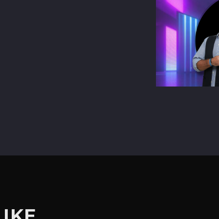
terest
LIKE