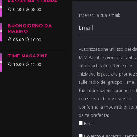
RASSEGNA STAMPA
07:00
08:00
Inserisci la tua email:
BUONGIORNO DA
MARINO
08:00
10:00
Autorizzazione utilizzo dei da
TIME MAGAZINE
M.M.P.I. utilizzerà i tuoi dati 
10:00
12:00
informarti sulle offerte e le
iniziative legate alla promoz
sulle radio del gruppo Time.
tue informazioni saranno tra
con senso etico e rispetto.
Conferma la modalità di con
da te preferita:
Email
Ho letto e accetto i termin