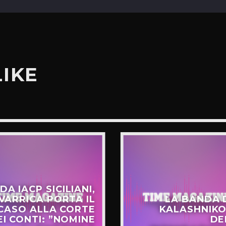
LIKE
DA IACP SICILIANI,
VARRICA PORTA IL
LA BANDA 
CASO ALLA CORTE
KALASHNIKO
EI CONTI: ”NOMINE
DE