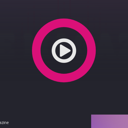
de Tamajo
azine