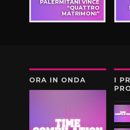
APPO
PALERMITANI VINCE
N VIA
“QUATTRO
TERNÒ
MATRIMONI”
ORA IN ONDA
I P
PR