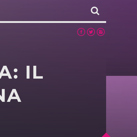
: IL
NA