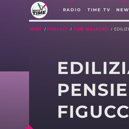
RADIO
TIME TV
NEW
HOME
/
PODCAST
/
TIME MAGAZINE
/ EDILI
EDILIZ
PENSIE
FIGUCC
O