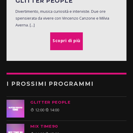
GLITTER PEOPLE
Divertimento, musica curiosità e interviste. Due ore
spensierata da vivere con Vincenzo Canzone e Milvia
Averna. [...]
Scopri di più
I PROSSIMI PROGRAMMI
GLITTER PEOPLE
12:00
14:00
MIX TIME90