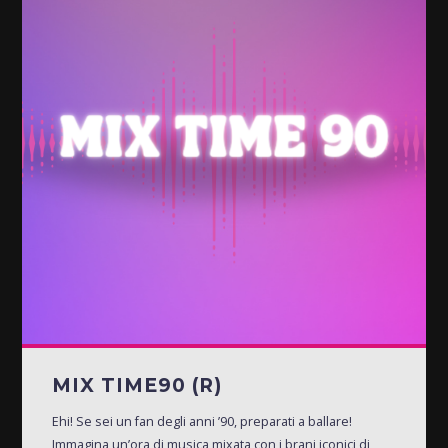
MIX TIME90 (R)
Ehi! Se sei un fan degli anni ’90, preparati a ballare!
Immagina un’ora di musica mixata con i brani iconici di