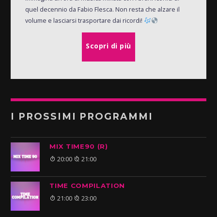
quel decennio da Fabio Flesca. Non resta che alzare il
volume e lasciarsi trasportare dai ricordi!
Scopri di più
I PROSSIMI PROGRAMMI
MIX TIME90 (R)
20:00
21:00
TIME COMPILATION
21:00
23:00