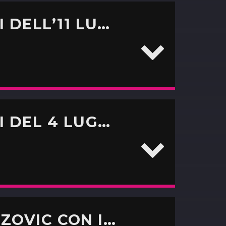
CALCIOMERCATO: AGGIORNAMENTI DELL’11 LUGLIO CON CRISTIANO SIMETI
CALCIOMERCATO: AGGIORNAMENTI DEL 4 LUGLIO CON CRISTIANO SIMETI
INTER, IL FUTURO DI ONANA E BROZOVIC CON IL CAPOREDATTORE DI INTER-NEWS.IT