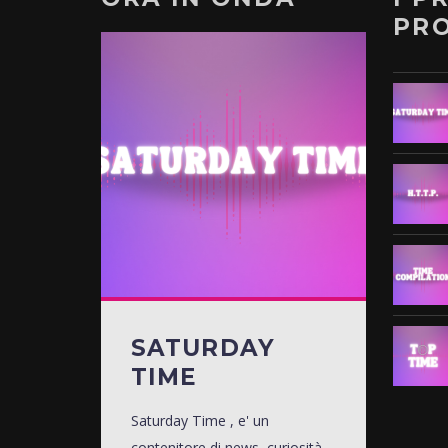
PR
SATURDAY
TIME
Saturday Time , e' un
contenitore di news, curiosità,