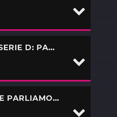
IL GREEN BASKET RIPARTE DALLA SERIE D: PARLA IL PRESIDENTE MANTIA
FOGGIA – LECCO PER LA SERIE B: NE PARLIAMO CON IL GIORNALISTA CRISTIANO SIMETI