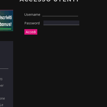
Username
Password
ti
per
ione
 Le