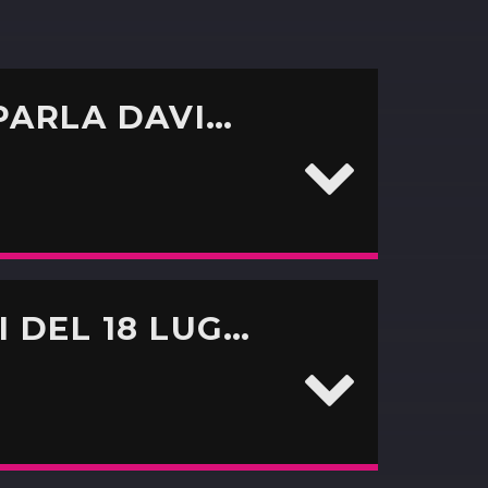
INTER, CASO LUKAKU E PORTIERI: PARLA DAVIDE CONZALES CAPOREDATTORE DI INTER-NEWS
CALCIOMERCATO: AGGIORNAMENTI DEL 18 LUGLIO CON CRISTIANO SIMETI