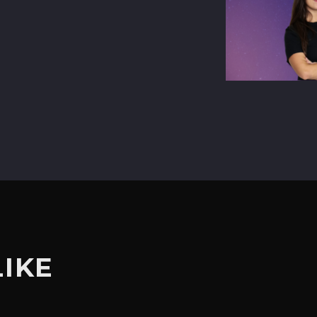
terest
LIKE