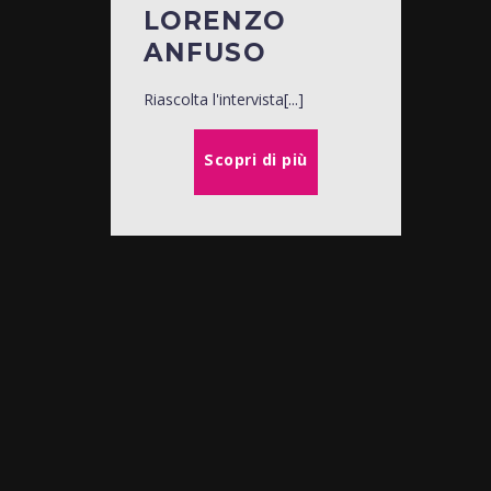
LORENZO
ANFUSO
Riascolta l'intervista[...]
Scopri di più