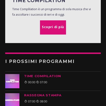
TIME COMPILATION
Time Complilation è un programma di sola musica che vi
fa ascoltare i successi di ieri e di oggi.
Scopri di più
I PROSSIMI PROGRAMMI
TIME COMPILATION
00:00
07:00
RASSEGNA STAMPA
07:00
08:00