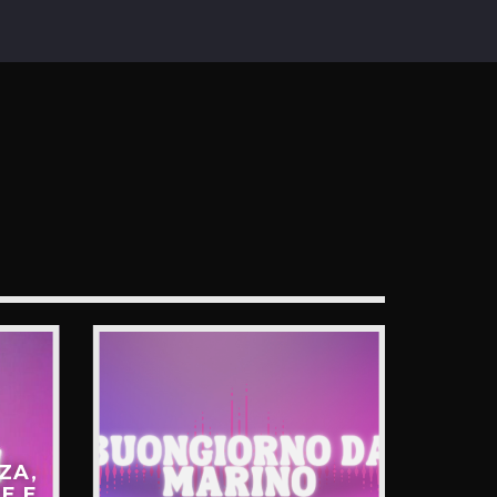
ZA,
E E