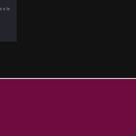
i e le
T