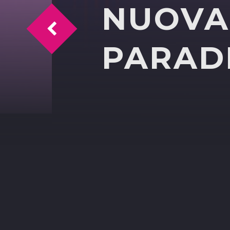
NUOVA 
Verso la “notte dei lunghi coltelli”, la Fi
PARAD