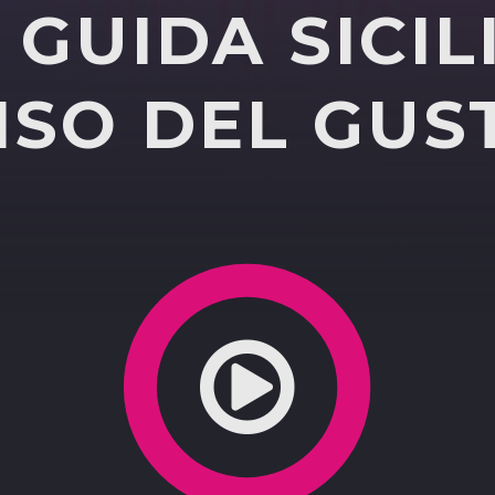
GUIDA SICIL
nanziaria torna in aula ad oltranza, tutti i nodi
ISO DEL GUS