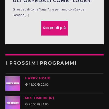
GLI OSPEDALI COME "LAGER"
Gli ospedali come "lager", ne parliamo con Davide
Faraone[...]
Scopri di più
I PROSSIMI PROGRAMMI
HAPPY HOUR
18:00
20:00
MIX TIME90 (R)
20:00
21:00