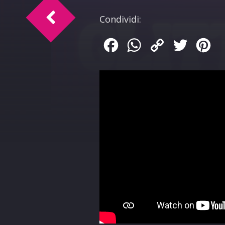
Marica Castello, Simonetta Casa e Lored
Condividi:
Facebook
WhatsApp
Copy
Twitter
Pin
Link