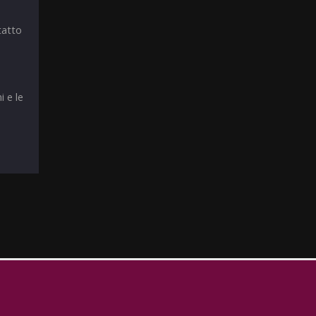
tatto
i e le