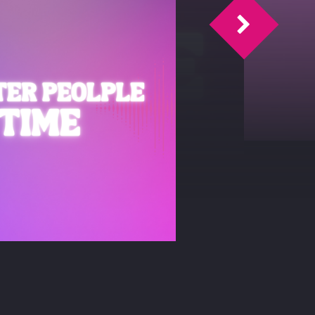
a
Omicidio Al